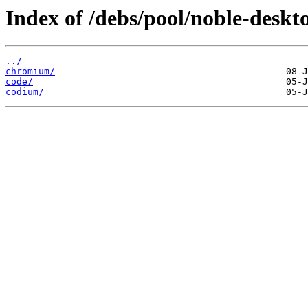
Index of /debs/pool/noble-deskto
../
chromium/
code/
codium/