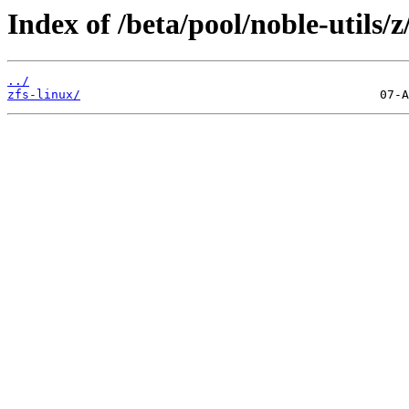
Index of /beta/pool/noble-utils/z
../
zfs-linux/